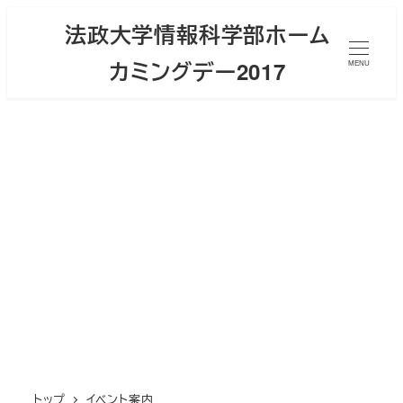
メ
法政大学情報科学部ホーム
イ
カミングデー2017
ン
MENU
コ
ン
テ
ン
ツ
へ
移
動
トップ
イベント案内