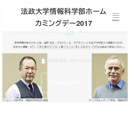
メ
法政大学情報科学部ホーム
イ
カミングデー2017
ン
MENU
コ
ン
今年度ご退官教員のお知らせ
テ
ン
同窓会委員
2017-10-25
ツ
へ
移
READ MORE
動
情報科学部ホームカミングデー