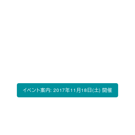
2017のご案内
今年も法政大学情報科学部に関係する卒業生の皆
さまにお目にかかり交流する場として、情報科学部
ホームカミングデー2017を開催致します。是非、ご
参加頂き、懐かしき友との横の連帯を強め、教職員
や在学生との縦の繋がりを作る場として頂ければ
と存じます。
イベント案内: 2017年11月18日(土) 開催