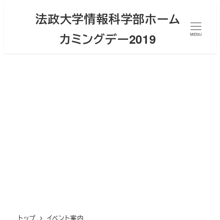
メ
法政大学情報科学部ホーム
イ
カミングデー2019
ン
MENU
コ
ン
テ
ン
ツ
へ
移
動
トップ
イベント案内