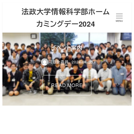
メ
法政大学情報科学部ホーム
イ
カミングデー2024
ン
MENU
コ
ン
イベント案内
テ
ン
同窓会委員
2024-04-30
ツ
へ
移
READ MORE
動
情報科学部ホームカミングデー