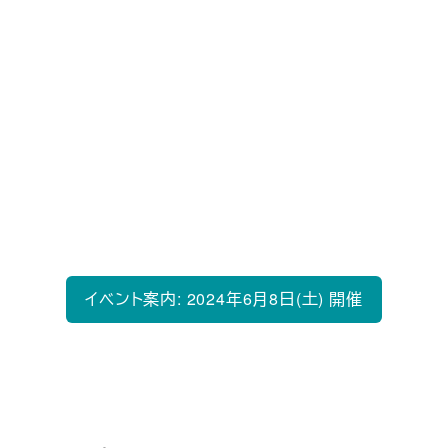
2024のご案内
今年も法政大学情報科学部に関係する卒業生の皆
さまにお目にかかり交流する場として、情報科学部
ホームカミングデー2024を開催致します。是非、ご
参加頂き、懐かしき友との横の連帯を強め、教職員
や在学生との縦の繋がりを作る場として頂ければ
と存じます。
イベント案内: 2024年6月8日(土) 開催